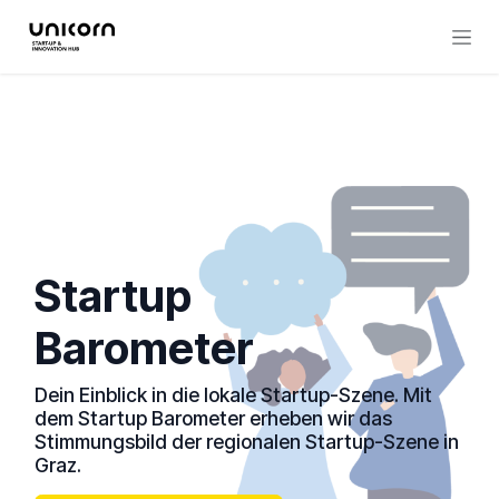
Zum Inhalt springen
Startup
Barom
eter
Dein Einblick in die lokale Startup-Szene. Mit
dem Startup Barometer erheben wir das
Stimmungsbild der regionalen Startup-Szene in
Graz.