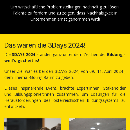
Um wirtschaftliche Problemstellungen nachhaltig zu lösen,
Talente zu fördern und zu zeigen, dass Nachhaltigkeit in
Unternehmen ernst genommen wird!
Das waren die 3Days 2024!
Die
3DAYS 2024
standen ganz unter dem Zeichen der
Bildung -
weil's gscheit is!
Unser Ziel war es bei den 3DAYS 2024, von 09.–11. April 2024 ,
dem Thema Bildung Raum zu geben.
Dieses inspirierende Event, brachte Expert:innen, Stakeholder
und Bildungspionier:innen zusammen, um Lösungen für die
Herausforderungen des österreichischen Bildungssystems zu
entwickeln.